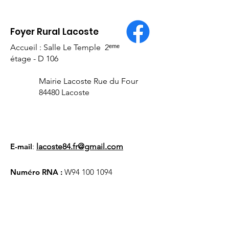
Foyer Rural Lacoste
Accueil : Salle Le Temple 2ᵉᵐᵉ
étage - D 106
Feu de la Saint Jean
60 Ans du Foye
2026
de LACOSTE
Mairie Lacoste Rue du Four
84480 Lacoste
E-mail
:
lacoste84.fr@gmail.com
Numéro RNA :
W94
100 1094
Liens utiles
À propos