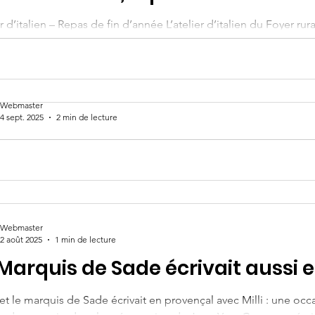
r d’italien – Repas de fin d’année L’atelier d’italien du Foyer ru
 repas convivial,...
Webmaster
4 sept. 2025
2 min de lecture
tour en images sur nos plus b
l'été
s pour la fête votive : concours de pétanque et théâtre sous l
ly Rousset
Webmaster
2 août 2025
1 min de lecture
 Marquis de Sade écrivait aussi 
fet le marquis de Sade écrivait en provençal avec Milli : une oc