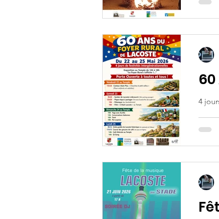
60
4 jour
Fêt