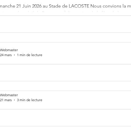
manche 21 Juin 2026 au Stade de LACOSTE Nous convions la m
ois sous le soleil de Provence. À l'occasion de la fête de la mu
ociation franco-allemande OhmCulture organise pour la troisièm
de Berlin et de Provence. L'idée est de faire se rencontrer nos cu
ble pour célébrer la musique et le partage. Du côté de la resta
Webmaster
24 mars
1 min de lecture
ents des Foyers Ruraux du
ucluse
z pas à consulter notre Agenda des évènements et sorties des Foyers Ruraux du Vauclus
Webmaster
à jour régulièrement https://www.foyer-rural-lacoste84.com/ag
21 mars
3 min de lecture
semblée Générale du Foyer Rura