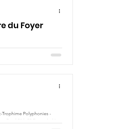
re du Foyer
aleureuse et festive Durant
 60 ans à travers une série
itants, bénévoles, anciens
 riches en souvenirs et en
 le petit caillou, propos
nt-Trophime Polyphonies -
er Rural 21 h 00 Feu et bal Le