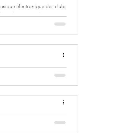
usique électronique des clubs
sique de cette année,
e fois une soirée avec des DJ
ltures et de les faire vibrer
uration, Ela and Ju proposer
e .
enda
l