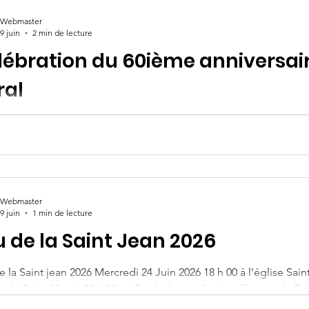
Webmaster
9 juin
2 min de lecture
lébration du 60ième anniversai
ral
te a célèbré les 60 ans de son foyer rural dans une ambiance ch
e week-end de Pentecôte, le foyer rural de Lacoste a célébré ses
mations mêlant culture, patrimoine, détente et convivialité. Hab
nts et visiteurs se sont retrouvés pour partager quatre journées
ges. Les festivités ont débuté vendredi avec le conte Chouchou,
Webmaster
9 juin
1 min de lecture
u de la Saint Jean 2026
 la Saint jean 2026 Mercredi 24 Juin 2026 18 h 00 à l'église Sai
er de Saint-Martin 20 h 00 au Boulodrome Apéro offert par le Foy
groupe ZZZOB animera la soirée (Facebook -- Youtube)