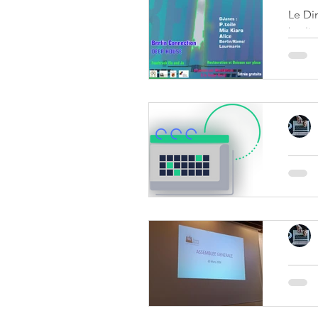
Le Di
berlin
l'ass
venus 
ensem
Agenda évènem
Va
N'hésite
Mise 
As
Le 20 Mars 2026 avait lieu l'assemblée générale du Foyer Rural. Un peu plus d'une quarantaine de