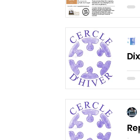
“Vies
Dix
Ce me
parti
Re