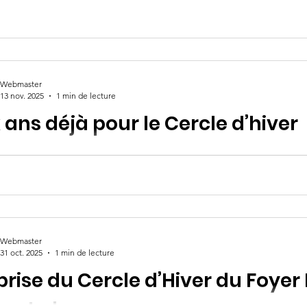
 rêvées”, un spectacle proposé par le Foyer rural de Lacoste.
Webmaster
13 nov. 2025
1 min de lecture
 ans déjà pour le Cercle d’hiver
rcredi, la reprise du Cercle d'hiver a connu un réel succès, a r
cipants dans une ambiance chaleureuse.
Webmaster
31 oct. 2025
1 min de lecture
prise du Cercle d’Hiver du Foyer