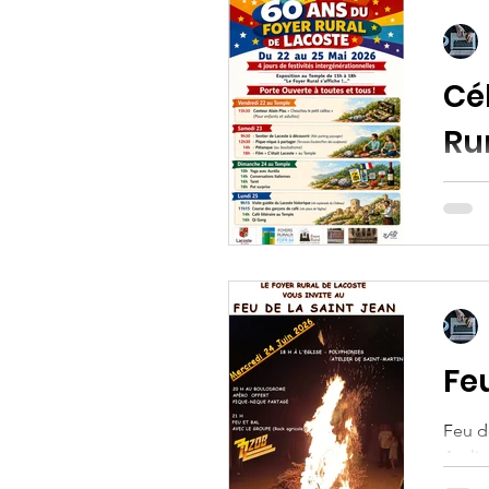
Cé
Ru
Lacos
tout l
d’ani
adhére
échan
Fe
Feu de
Ateli