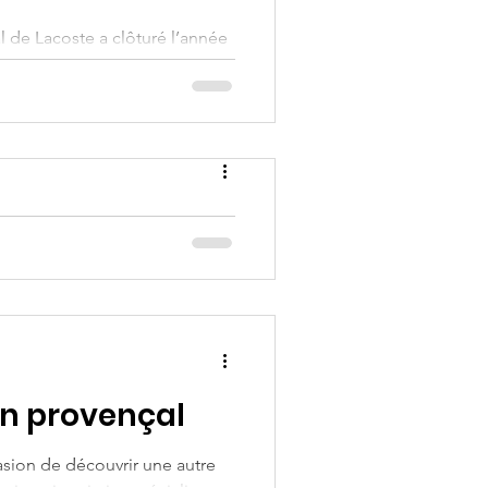
ral de Lacoste a clôturé l’année
eaux moments
es étoiles Correspondance Sade
en provençal
casion de découvrir une autre