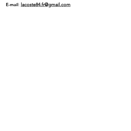
E-mail
:
lacoste84.fr@gmail.com
Numéro RNA :
W94
100 1094
Liens utiles
À propos
Nous soutenir
Actualités
Événements
Membres
Contact
Gestion