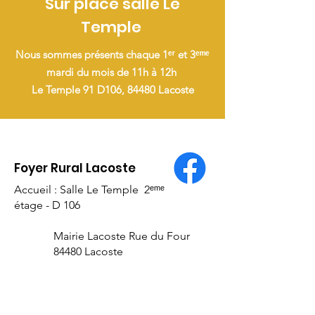
Sur place salle Le
Temple
Nous sommes présents chaque 1ᵉʳ et 3ᵉᵐᵉ
mardi du mois de 11h à 12h
Le Temple 91 D106, 84480 Lacoste
Foyer Rural Lacoste
Accueil : Salle Le Temple 2ᵉᵐᵉ
étage - D 106
Mairie Lacoste Rue du Four
84480 Lacoste