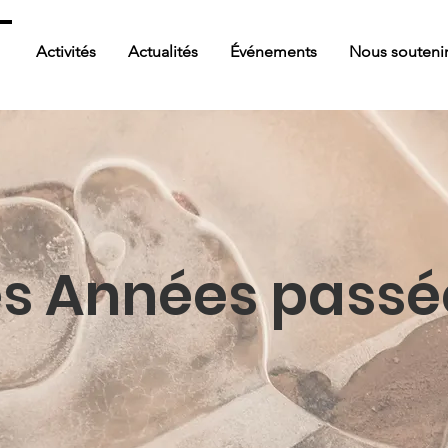
s
Activités
Actualités
Événements
Nous souteni
es Années passé