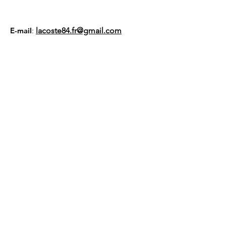
E-mail
:
lacoste84.fr@gmail.com
Numéro RNA :
W94
100 1094
Liens utiles
À propos
Nous soutenir
Actualités
Événements
Membres
Contact
Gestion