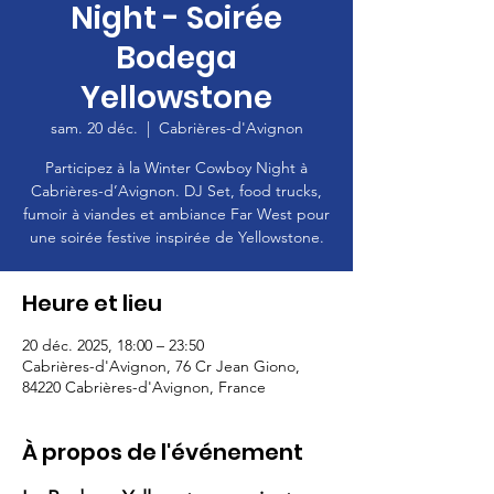
Night - Soirée
Bodega
Yellowstone
sam. 20 déc.
  |  
Cabrières-d'Avignon
Participez à la Winter Cowboy Night à
Cabrières-d’Avignon. DJ Set, food trucks,
fumoir à viandes et ambiance Far West pour
une soirée festive inspirée de Yellowstone.
Heure et lieu
20 déc. 2025, 18:00 – 23:50
Cabrières-d'Avignon, 76 Cr Jean Giono,
84220 Cabrières-d'Avignon, France
À propos de l'événement