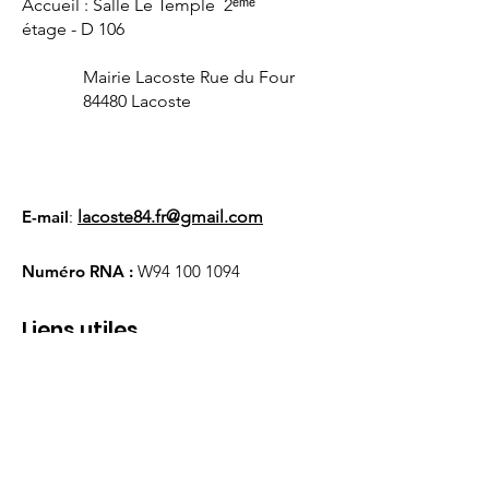
Accueil : Salle Le Temple 2ᵉᵐᵉ
étage - D 106
Mairie Lacoste Rue du Four
84480 Lacoste
E-mail
:
lacoste84.fr@gmail.com
Numéro RNA :
W94
100 1094
Liens utiles
À propos
Nous soutenir
Actualités