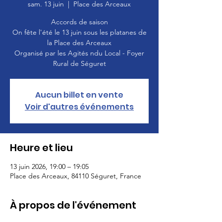
sam. 13 juin
  |  
Place des Arceaux
Accords de saison
On fête l'été le 13 juin sous les platanes de
la Place des Arceaux
Organisé par les Agités ndu Local - Foyer
Rural de Séguret
Aucun billet en vente
Voir d'autres événements
Heure et lieu
13 juin 2026, 19:00 – 19:05
Place des Arceaux, 84110 Séguret, France
À propos de l'événement