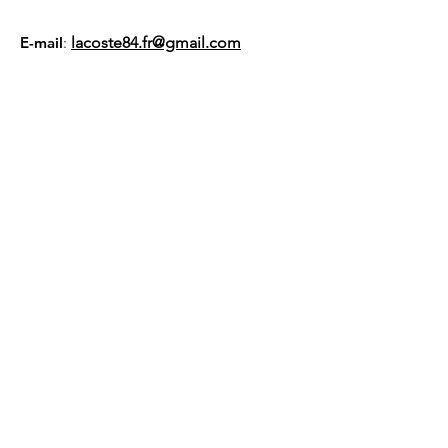
E-mail
:
lacoste84.fr@gmail.com
Numéro RNA :
W94
100 1094
Liens utiles
À propos
Nous soutenir
Actualités
Événements
Membres
Contact
Gestion