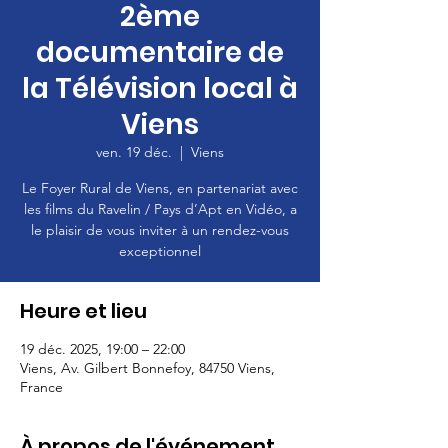
2ème
documentaire de
la Télévision local à
Viens
ven. 19 déc.
  |  
Viens
Le Foyer Rural de Viens, en partenariat avec
les films du Ravelin / Pays d’Apt en Vidéo, a
le plaisir de vous inviter à un rendez-vous
exceptionnel
Heure et lieu
19 déc. 2025, 19:00 – 22:00
Viens, Av. Gilbert Bonnefoy, 84750 Viens,
France
À propos de l'événement