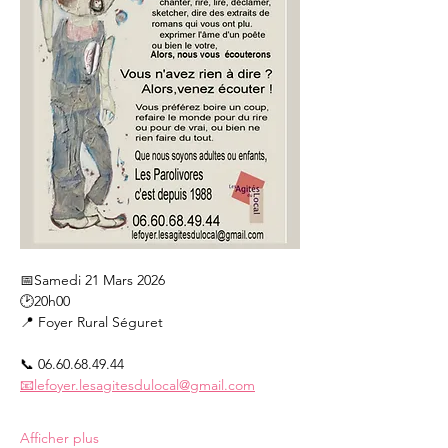
📅Samedi 21 Mars 2026
🕑20h00
📍 Foyer Rural Séguret
📞 06.60.68.49.44
📧lefoyer.lesagitesdulocal@gmail.com
Afficher plus