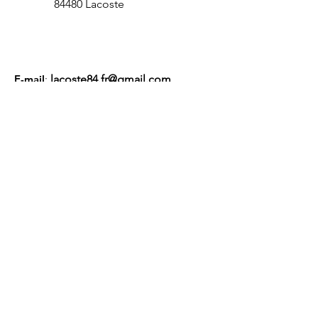
84480 Lacoste
E-mail
:
lacoste84.fr@gmail.com
Numéro RNA :
W94
100 1094
Liens utiles
À propos
Nous soutenir
Actualités
Événements
Membres