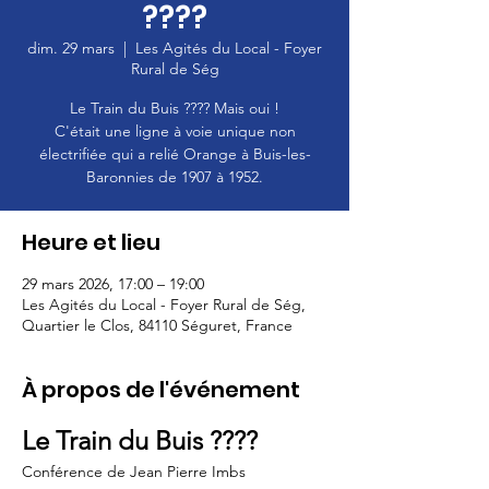
????
dim. 29 mars
  |  
Les Agités du Local - Foyer
Rural de Ség
Le Train du Buis ???? Mais oui !
C'était une ligne à voie unique non
électrifiée qui a relié Orange à Buis-les-
Baronnies de 1907 à 1952.
Heure et lieu
29 mars 2026, 17:00 – 19:00
Les Agités du Local - Foyer Rural de Ség,
Quartier le Clos, 84110 Séguret, France
À propos de l'événement
Le Train du Buis ????
Conférence de Jean Pierre Imbs