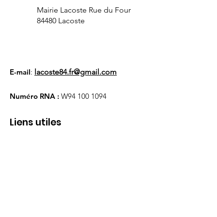
Mairie Lacoste Rue du Four
84480 Lacoste
E-mail
:
lacoste84.fr@gmail.com
Numéro RNA :
W94
100 1094
Liens utiles
À propos
Nous soutenir
Actualités
Événements