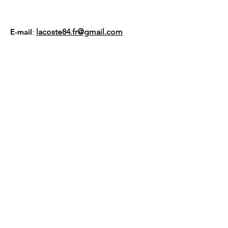
E-mail
:
lacoste84.fr@gmail.com
Numéro RNA :
W94
100 1094
Liens utiles
À propos
Nous soutenir
Actualités
Événements
Membres
Contact
Gestion