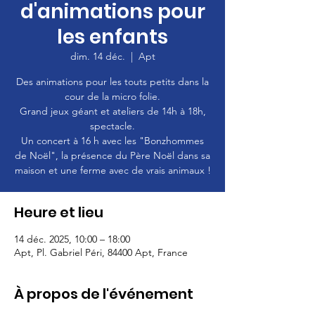
d'animations pour
les enfants
dim. 14 déc.
  |  
Apt
Des animations pour les touts petits dans la
cour de la micro folie.
Grand jeux géant et ateliers de 14h à 18h,
spectacle.
Un concert à 16 h avec les "Bonzhommes
de Noël", la présence du Père Noël dans sa
maison et une ferme avec de vrais animaux !
Heure et lieu
14 déc. 2025, 10:00 – 18:00
Apt, Pl. Gabriel Péri, 84400 Apt, France
À propos de l'événement