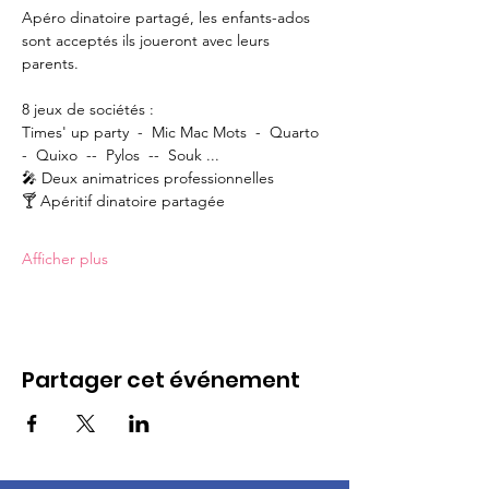
Apéro dinatoire partagé, les enfants-ados 
sont acceptés ils joueront avec leurs 
parents.
8 jeux de sociétés :
Times' up party  -  Mic Mac Mots  -  Quarto  
-  Quixo  --  Pylos  --  Souk ...
🎤 Deux animatrices professionnelles
🍸 Apéritif dinatoire partagée
Afficher plus
Partager cet événement