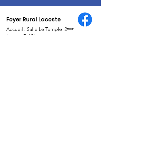
Foyer Rural Lacoste
Accueil : Salle Le Temple 2ᵉᵐᵉ
étage - D 106
Mairie Lacoste Rue du Four
84480 Lacoste
E-mail
:
lacoste84.fr@gmail.com
Numéro RNA :
W94
100 1094
Liens utiles
À propos