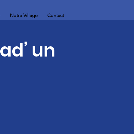
r
Notre Village
Contact
ad’ un