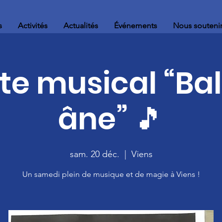
s
Activités
Actualités
Événements
Nous souteni
te musical “Bal
âne” 🎵
sam. 20 déc.
  |  
Viens
Un samedi plein de musique et de magie à Viens !