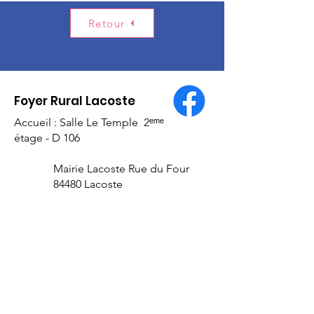
Retour
Foyer Rural Lacoste
Accueil : Salle Le Temple 2ᵉᵐᵉ
étage - D 106
Mairie Lacoste Rue du Four
84480 Lacoste
E-mail
:
lacoste84.fr@gmail.com
Numéro RNA :
W94
100 1094