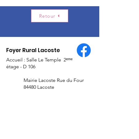
Retour
Foyer Rural Lacoste
Accueil : Salle Le Temple 2ᵉᵐᵉ
étage - D 106
Mairie Lacoste Rue du Four
84480 Lacoste
E-mail
:
lacoste84.fr@gmail.com
Numéro RNA :
W94
100 1094