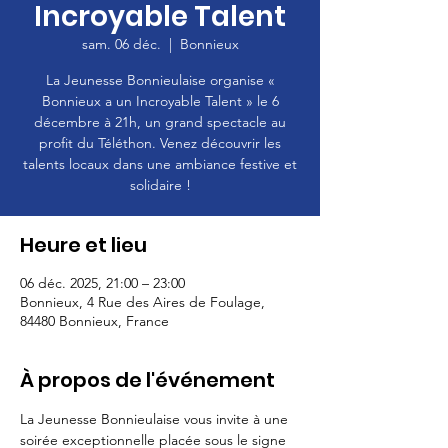
Incroyable Talent
sam. 06 déc.
  |  
Bonnieux
La Jeunesse Bonnieulaise organise «
Bonnieux a un Incroyable Talent » le 6
décembre à 21h, un grand spectacle au
profit du Téléthon. Venez découvrir les
talents locaux dans une ambiance festive et
solidaire !
Heure et lieu
06 déc. 2025, 21:00 – 23:00
Bonnieux, 4 Rue des Aires de Foulage,
84480 Bonnieux, France
À propos de l'événement
La Jeunesse Bonnieulaise vous invite à une 
soirée exceptionnelle placée sous le signe 