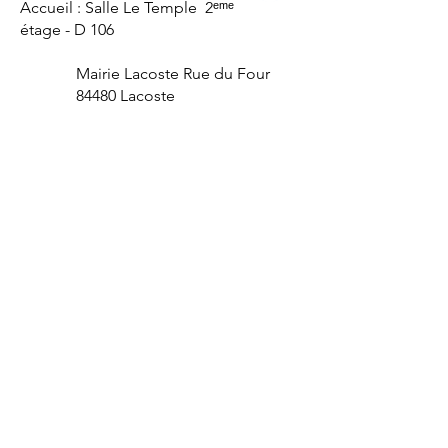
Accueil : Salle Le Temple 2ᵉᵐᵉ
étage - D 106
Mairie Lacoste Rue du Four
84480 Lacoste
E-mail
:
lacoste84.fr@gmail.com
Numéro RNA :
W94
100 1094
Liens utiles
À propos
Nous soutenir
Actualités