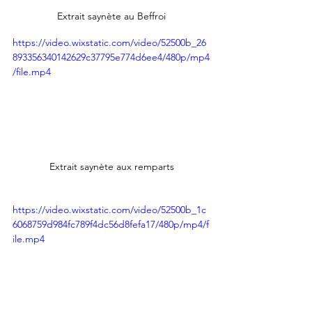
Extrait saynète au Beffroi
https://video.wixstatic.com/video/52500b_26
893356340142629c37795e774d6ee4/480p/mp4
/file.mp4
Extrait saynète aux remparts
https://video.wixstatic.com/video/52500b_1c
6068759d984fc789f4dc56d8fefa17/480p/mp4/f
ile.mp4