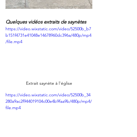
Quelques vidéos extraits de saynètes
https://video.wixstatic.com/video/52500b_b7
b151f4731e41048e14678960dc396a/480p/mp4
/file.mp4
Extrait saynète à l'église
https://video.wixstatic.com/video/52500b_34
280a9ac2f944019104c00e4b9faa9b/480p/mp4/
file.mp4