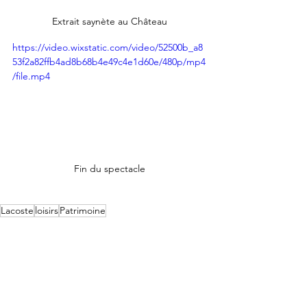
Extrait saynète au Château
https://video.wixstatic.com/video/52500b_a8
53f2a82ffb4ad8b68b4e49c4e1d60e/480p/mp4
/file.mp4
Fin du spectacle
Lacoste
loisirs
Patrimoine