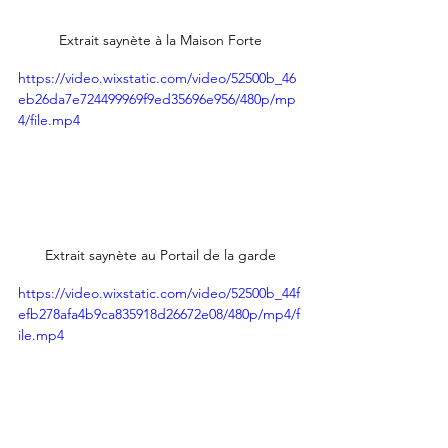
Extrait saynète à la Maison Forte
https://video.wixstatic.com/video/52500b_46
eb26da7e724499969f9ed35696e956/480p/mp
4/file.mp4
Extrait saynète au Portail de la garde
https://video.wixstatic.com/video/52500b_44f
efb278afa4b9ca835918d26672e08/480p/mp4/f
ile.mp4