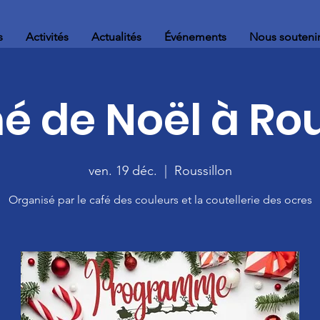
s
Activités
Actualités
Événements
Nous souteni
é de Noël à Rou
ven. 19 déc.
  |  
Roussillon
Organisé par le café des couleurs et la coutellerie des ocres