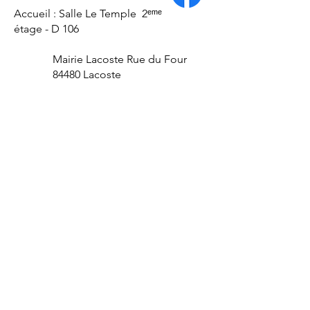
Accueil : Salle Le Temple 2ᵉᵐᵉ
étage - D 106
Mairie Lacoste Rue du Four
84480 Lacoste
E-mail
:
lacoste84.fr@gmail.com
Numéro RNA :
W94
100 1094
Liens utiles
À propos
Nous soutenir
Actualités